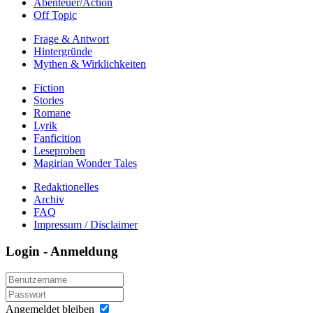
Abenteuer/Action
Off Topic
Frage & Antwort
Hintergründe
Mythen & Wirklichkeiten
Fiction
Stories
Romane
Lyrik
Fanficition
Leseproben
Magirian Wonder Tales
Redaktionelles
Archiv
FAQ
Impressum / Disclaimer
Login - Anmeldung
Angemeldet bleiben