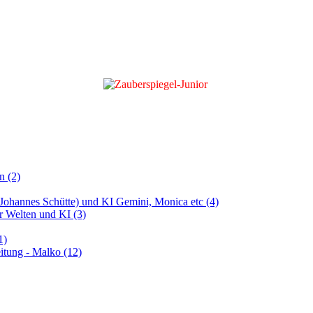
n (2)
 (Johannes Schütte) und KI Gemini, Monica etc (4)
er Welten und KI (3)
1)
itung - Malko (12)