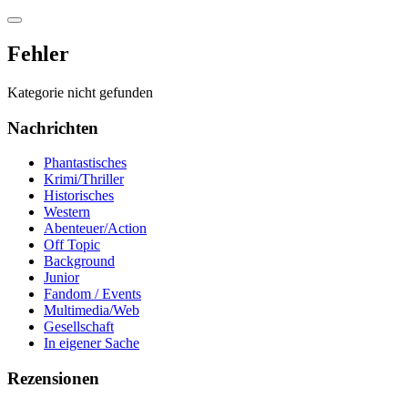
Fehler
Kategorie nicht gefunden
Nachrichten
Phantastisches
Krimi/Thriller
Historisches
Western
Abenteuer/Action
Off Topic
Background
Junior
Fandom / Events
Multimedia/Web
Gesellschaft
In eigener Sache
Rezensionen